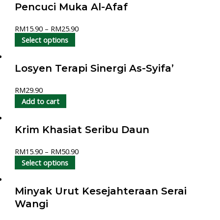
Pencuci Muka Al-Afaf
RM
15.90
–
RM
25.90
Select options
Losyen Terapi Sinergi As-Syifa’
RM
29.90
Add to cart
Krim Khasiat Seribu Daun
RM
15.90
–
RM
50.90
Select options
Minyak Urut Kesejahteraan Serai
Wangi