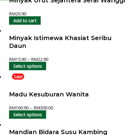
Minyak Urut Sejahtera Serai Wanggi
RM
20.90
Add to cart
Minyak Istimewa Khasiat Seribu
Daun
RM
15.90
–
RM
22.90
Select options
Sale!
Madu Kesuburan Wanita
RM
160.90
–
RM
300.00
Select options
Mandian Bidara Susu Kambing