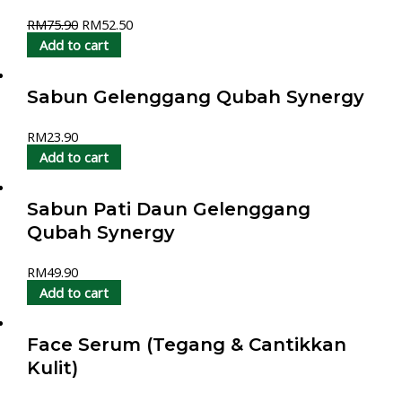
RM
75.90
RM
52.50
Add to cart
Sabun Gelenggang Qubah Synergy
RM
23.90
Add to cart
Sabun Pati Daun Gelenggang
Qubah Synergy
RM
49.90
Add to cart
Face Serum (Tegang & Cantikkan
Kulit)