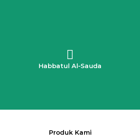
Nabi s.a.w. pernah bersabda: “Makanlah biji-bijian
daripada biji habbatul al-sauda kerana biji-bijian ini ubat
untuk semua penyakit kecuali mati” “Sesungguhnya pada
Habbatul Al-Sauda
Habbah Sawda itu terdapat ubat untuk segala penyakit
kecuali mati”
Produk Kami