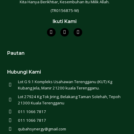
Kita Hanya Berikhtiar, Kesembuhan Itu Milik Allah.
(TR0156875-W)
Ikuti Kami
Pautan
Hubungi Kami
Lot G 9.1 Kompleks Usahawan Terengganu (KUT) Kg
Kubang Jela, Manir 21200 kuala Terengganu.
Lot 27924 Kg Tok Jiring, Belakang Taman Solehah, Tepoh
21300 Kuala Terengganu
011 1066 7817
011 1066 7817
qubahsynergy@gmail.com