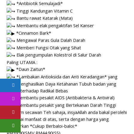
*Antibiotik Semulajadi*
Tinggi Kandungan Vitamin C
Bantu rawat Katarak (Mata)
Membantu elak pengaktifan Sel Kanser
*Cinnamon Bark*
Mengawal Paras Gula Dalah Darah
Memberi Fungsi Otak yang Sihat
Elak pengumpulan Kolestrol di Salur Darah
Paling UTAMA :
*Daun Zaitun*
*Lambakan Antioksida dan Anti Keradangan* yang
akan menghasilkan Daya Ketahanan Tubuh badan yang
Tinggi terhadap Radikal Bebas
Membantu pesakit AIDS (Antibakteria & Antiviral)
Membantu pesakit yang Bertekanan Darah Tinggi
5. Dalam secawan Teh sahaja, insyaAllah anda bakal perolehi
pelbagai manfaat di atas, serta dengan harga yang
ditawarkan *Cukup Berbaloi-baloi:*
RM39.90(SM)/ RM44.90(SS)