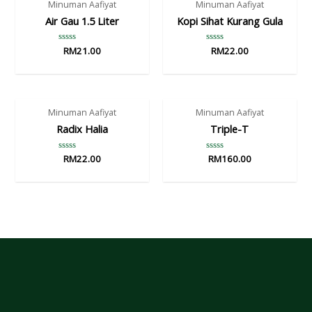
Minuman Aafiyat
Minuman Aafiyat
Air Gau 1.5 Liter
Kopi Sihat Kurang Gula
Rated
RM
21.00
Rated
RM
22.00
0
0
out
out
of
of
5
5
Minuman Aafiyat
Minuman Aafiyat
Radix Halia
Triple-T
Rated
RM
22.00
Rated
RM
160.00
0
0
out
out
of
of
5
5