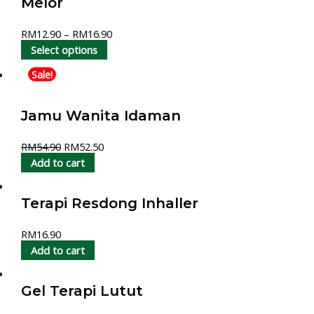
Melor
RM
12.90
–
RM
16.90
Select options
Sale!
Jamu Wanita Idaman
RM
54.90
RM
52.50
Add to cart
Terapi Resdong Inhaller
RM
16.90
Add to cart
Gel Terapi Lutut