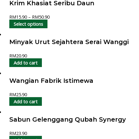
Krim Khasiat Seribu Daun
RM
15.90
–
RM
50.90
Select options
Minyak Urut Sejahtera Serai Wanggi
RM
20.90
Add to cart
Wangian Fabrik Istimewa
RM
25.90
Add to cart
Sabun Gelenggang Qubah Synergy
RM
23.90