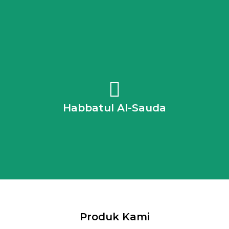
Nabi s.a.w. pernah bersabda: “Makanlah biji-bijian
daripada biji habbatul al-sauda kerana biji-bijian ini ubat
untuk semua penyakit kecuali mati” “Sesungguhnya pada
Habbatul Al-Sauda
Habbah Sawda itu terdapat ubat untuk segala penyakit
kecuali mati”
Produk Kami