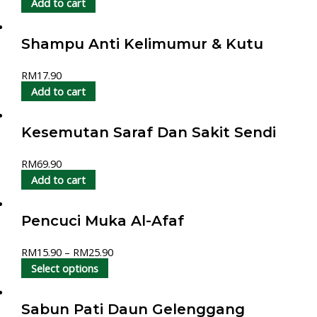
Add to cart
Shampu Anti Kelimumur & Kutu
RM
17.90
Add to cart
Kesemutan Saraf Dan Sakit Sendi
RM
69.90
Add to cart
Pencuci Muka Al-Afaf
RM
15.90
–
RM
25.90
Select options
Sabun Pati Daun Gelenggang