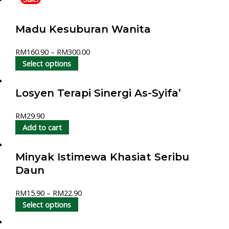
Madu Kesuburan Wanita
RM
160.90
–
RM
300.00
Select options
Losyen Terapi Sinergi As-Syifa’
RM
29.90
Add to cart
Minyak Istimewa Khasiat Seribu
Daun
RM
15.90
–
RM
22.90
Select options