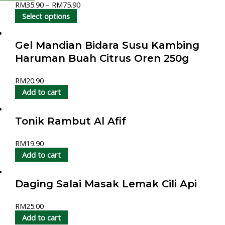
RM
35.90
–
RM
75.90
Select options
Gel Mandian Bidara Susu Kambing
Haruman Buah Citrus Oren 250g
RM
20.90
Add to cart
Tonik Rambut Al Afif
RM
19.90
Add to cart
Daging Salai Masak Lemak Cili Api
RM
25.00
Add to cart