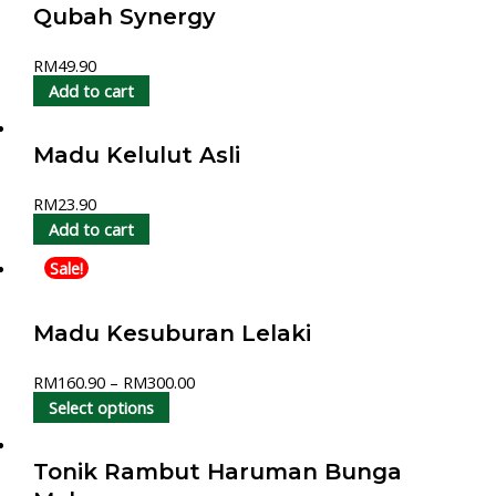
Qubah Synergy
RM
49.90
Add to cart
Madu Kelulut Asli
RM
23.90
Add to cart
Sale!
Madu Kesuburan Lelaki
RM
160.90
–
RM
300.00
Select options
Tonik Rambut Haruman Bunga