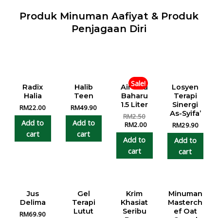
Produk Minuman Aafiyat & Produk
Penjagaan Diri
Sale!
Radix
Halib
Air Gau
Losyen
Halia
Teen
Baharu
Terapi
1.5 Liter
Sinergi
RM
22.00
RM
49.90
As-Syifa’
RM
2.50
Add to
Add to
RM
2.00
RM
29.90
cart
cart
Add to
Add to
cart
cart
Jus
Gel
Krim
Minuman
Delima
Terapi
Khasiat
Masterch
Lutut
Seribu
ef Oat
RM
69.90