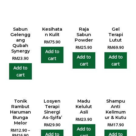
Sabun
Kesihata
Raja
Gel
Gelengg
n Kulit
Sabun
Terapi
ang
Powder
Lutut
RM
75.90
Qubah
RM
25.90
RM
69.90
Add to
Synergy
Add to
Add to
cart
RM
23.90
cart
cart
Add to
cart
Tonik
Losyen
Madu
Shampu
Rambut
Terapi
Kelulut
Anti
Haruman
Sinergi
Asli
Kelimum
Bunga
As-Syifa’
ur & Kutu
RM
23.90
Melor
RM
29.90
RM
17.90
Add to
RM
12.90
–
Add to
Add to
cart
RM
16.90