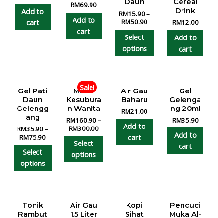
Daun
Cereal
RM
69.90
Add to
Drink
RM
15.90
–
Add to
cart
RM
50.90
RM
12.00
cart
Select
Add to
options
cart
Sale!
Gel Pati
Madu
Air Gau
Gel
Daun
Kesubura
Baharu
Gelenga
Gelengg
n Wanita
ng 20ml
RM
21.00
ang
RM
160.90
–
RM
35.90
Add to
RM
300.00
RM
35.90
–
Add to
cart
RM
75.90
Select
cart
Select
options
options
Tonik
Air Gau
Kopi
Pencuci
Rambut
1.5 Liter
Sihat
Muka Al-