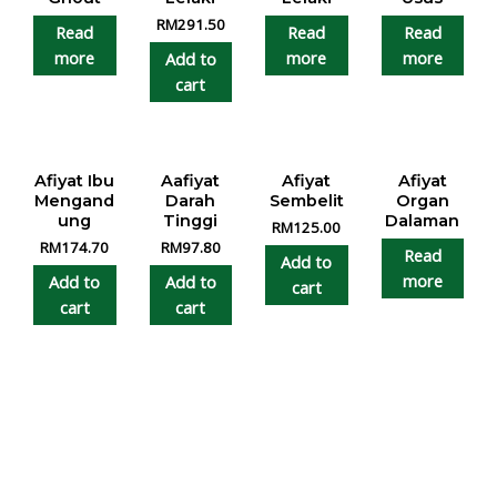
RM
291.50
Read
Read
Read
more
more
more
Add to
cart
Afiyat Ibu
Aafiyat
Afiyat
Afiyat
Mengand
Darah
Sembelit
Organ
ung
Tinggi
Dalaman
RM
125.00
RM
174.70
RM
97.80
Read
Add to
more
Add to
Add to
cart
cart
cart