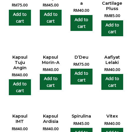
a
Cartilage
RM
75.00
RM
45.00
Pluss
RM
40.00
Add to
Add to
RM
85.00
Add to
cart
cart
Add to
cart
cart
Kapsul
Kapsul
D’Deu
Aafiyat
Tuju
Morin-A
Lelaki
RM
75.00
Angin
RM
40.00
RM
40.00
Add to
RM
40.00
Add to
Add to
cart
Add to
cart
cart
cart
Kapsul
Kapsul
Spirulina
Vitex
IMT
Ardisia
RM
45.00
RM
40.00
RM
40.00
RM
40.00