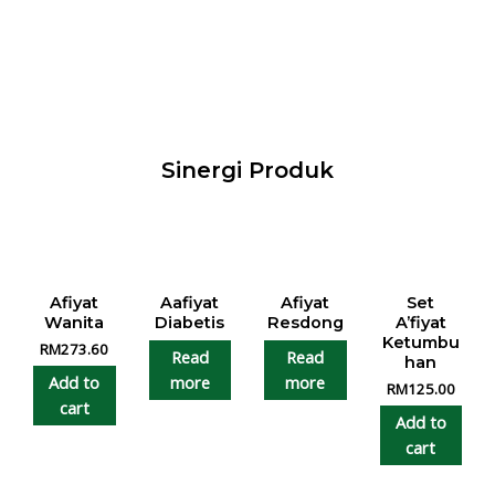
Sinergi Produk
Afiyat
Aafiyat
Afiyat
Set
Wanita
Diabetis
Resdong
A’fiyat
Ketumbu
RM
273.60
Read
Read
han
more
more
Add to
RM
125.00
cart
Add to
cart