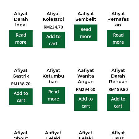
Afiyat
Afiyat
Aafiyat
Afiyat
Darah
Kolestrol
Sembelit
Pernafas
Ideal
an
RM
234.70
Read
Read
Read
more
Add to
more
more
cart
Afiyat
Afiyat
Aafiyat
Afiyat
Gastrik
Ketumbu
Wanita
Darah
han
Angun
Rendah
RM
138.70
RM
294.60
RM
189.80
Read
Add to
more
Add to
Add to
cart
cart
cart
Afiyat
Aafiyat
Afiyat
Afiyat
Ghout
Lelaki
Lelaki
Usus