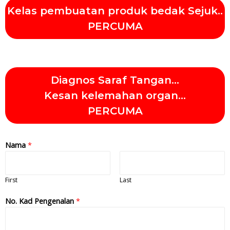
Kelas pembuatan produk bedak Sejuk..
PERCUMA
Diagnos Saraf Tangan...
Kesan kelemahan organ...
PERCUMA
Nama
*
First
Last
No. Kad Pengenalan
*