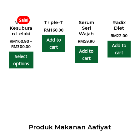
Sale!
Madu
Triple-T
Serum
Radix
Kesubura
Seri
Diet
RM
160.00
n Lelaki
Wajah
RM
22.00
Add to
RM
160.90
–
RM
59.90
Add to
cart
RM
300.00
Add to
cart
Select
cart
options
Produk Makanan Aafiyat