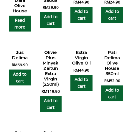
Dara
Sauda
RM
44.90
RM
24.90
Olive
RM
29.90
Add to
Add to
House
Add to
cart
cart
Read
cart
more
Jus
Olivie
Extra
Pati
Delima
Plus
Virgin
Delima
Minyak
Olive Oil
Olive
RM
69.90
Zaitun
House
RM
44.90
Add to
Extra
350ml
Add to
Virgin
cart
RM
52.90
(250ml)
cart
Add to
RM
119.90
cart
Add to
cart