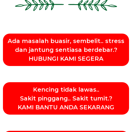
Ada masalah buasir, sembelit.. stress
dan jantung sentiasa berdebar.?
HUBUNGI KAMI SEGERA
Kencing tidak lawas..
Sakit pinggang.. Sakit tumit.?
KAMI BANTU ANDA SEKARANG