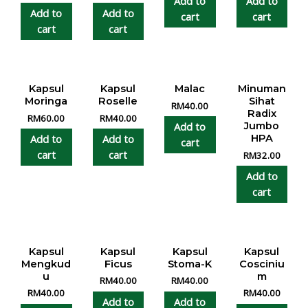
Add to
Add to
Add to
Add to
cart
cart
cart
cart
Kapsul
Kapsul
Malac
Minuman
Moringa
Roselle
Sihat
RM
40.00
Radix
RM
60.00
RM
40.00
Add to
Jumbo
Add to
Add to
HPA
cart
cart
cart
RM
32.00
Add to
cart
Kapsul
Kapsul
Kapsul
Kapsul
Mengkud
Ficus
Stoma-K
Cosciniu
u
m
RM
40.00
RM
40.00
RM
40.00
RM
40.00
Add to
Add to