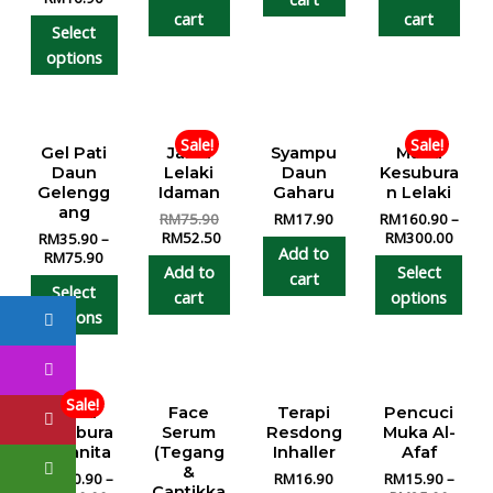
cart
cart
Select
options
Sale!
Sale!
Gel Pati
Jamu
Syampu
Madu
Daun
Lelaki
Daun
Kesubura
Gelengg
Idaman
Gaharu
n Lelaki
ang
RM
75.90
RM
17.90
RM
160.90
–
RM
52.50
RM
300.00
RM
35.90
–
Add to
RM
75.90
Add to
Select
cart
Select
cart
options
options
Sale!
Madu
Face
Terapi
Pencuci
Kesubura
Serum
Resdong
Muka Al-
n Wanita
(Tegang
Inhaller
Afaf
&
RM
160.90
–
RM
16.90
RM
15.90
–
Cantikka