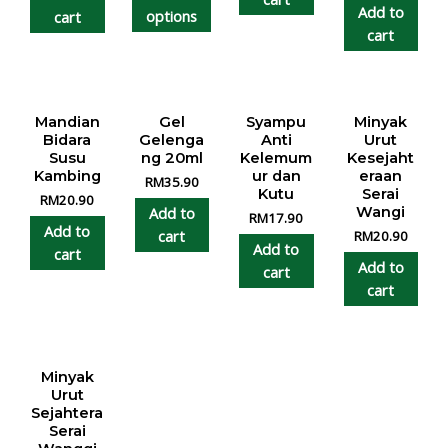
Add to
options
cart
cart
Mandian
Gel
Syampu
Minyak
Bidara
Gelenga
Anti
Urut
Susu
ng 20ml
Kelemum
Kesejaht
Kambing
ur dan
eraan
RM
35.90
Kutu
Serai
RM
20.90
Add to
Wangi
RM
17.90
Add to
cart
RM
20.90
Add to
cart
Add to
cart
cart
Minyak
Urut
Sejahtera
Serai