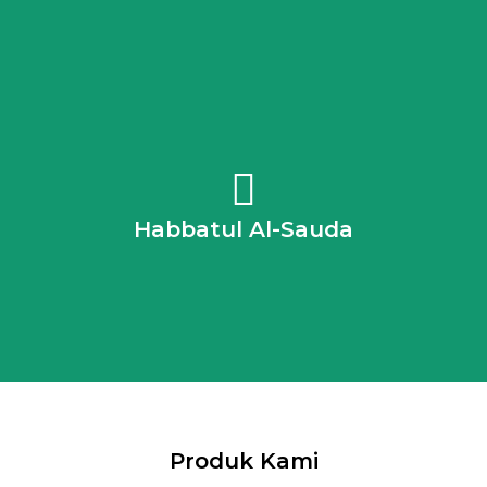
Nabi s.a.w. pernah bersabda: “Makanlah biji-bijian
daripada biji habbatul al-sauda kerana biji-bijian ini ubat
untuk semua penyakit kecuali mati” “Sesungguhnya pada
Habbatul Al-Sauda
Habbah Sawda itu terdapat ubat untuk segala penyakit
kecuali mati”
Produk Kami