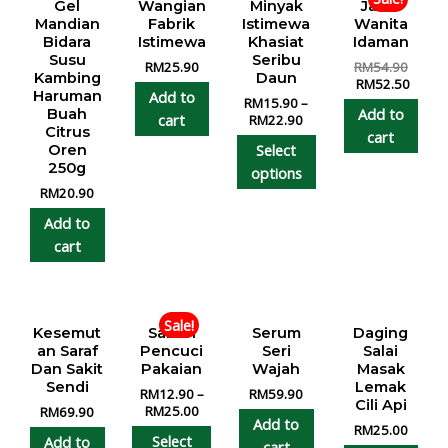
Gel
Wangian
Minyak
Jamu
Mandian
Fabrik
Istimewa
Wanita
Bidara
Istimewa
Khasiat
Idaman
Susu
Seribu
RM
25.90
RM
54.90
Kambing
Daun
RM
52.50
Add to
Haruman
RM
15.90
–
Add to
Buah
cart
RM
22.90
Citrus
cart
Select
Oren
250g
options
RM
20.90
Add to
cart
Sale!
Kesemut
Sabun
Serum
Daging
an Saraf
Pencuci
Seri
Salai
Dan Sakit
Pakaian
Wajah
Masak
Sendi
Lemak
RM
12.90
–
RM
59.90
Cili Api
RM
25.00
RM
69.90
Add to
RM
25.00
Select
Add to
cart