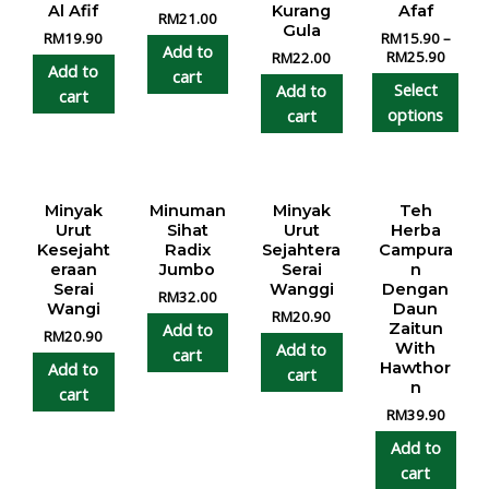
Al Afif
Kurang
Afaf
RM
21.00
Gula
RM
19.90
RM
15.90
–
Add to
RM
25.90
RM
22.00
Add to
cart
Select
Add to
cart
options
cart
Minyak
Minuman
Minyak
Teh
Urut
Sihat
Urut
Herba
Kesejaht
Radix
Sejahtera
Campura
eraan
Jumbo
Serai
n
Serai
Wanggi
Dengan
RM
32.00
Wangi
Daun
RM
20.90
Add to
Zaitun
RM
20.90
Add to
With
cart
Add to
Hawthor
cart
n
cart
RM
39.90
Add to
cart