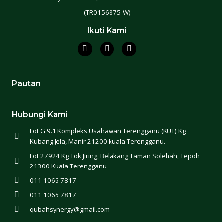
(TR0156875-W)
Ikuti Kami
Pautan
Hubungi Kami
Lot G 9.1 Kompleks Usahawan Terengganu (KUT) Kg
Kubang Jela, Manir 21200 kuala Terengganu.
Lot 27924 Kg Tok Jiring, Belakang Taman Solehah, Tepoh
21300 Kuala Terengganu
011 1066 7817
011 1066 7817
qubahsynergy@gmail.com